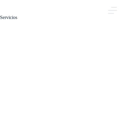
Servicios
Soluciones integrales en
diseño, impresión y
publicidad.
Entregamos servicios de diseño, impresión y publicidad
para negocios que buscan verse profesionales y atraer más
clientes.